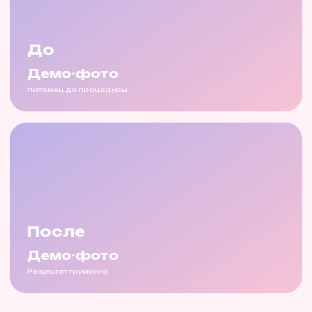
До
Демо-фото
Питомец до процедуры
После
Демо-фото
Результат груминга