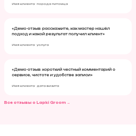
Имя клиента · порода питомца
«Демо-отзыв: расскажите, как мастер нашёл
подход и какой результат получил клиент»
Имя клиента · услуга
«Демо-отзыв: короткий честный комментарий о
сервисе, чистоте и удобстве записи»
Имя клиента · дата визита
Все отзывы о Lapki Groom →